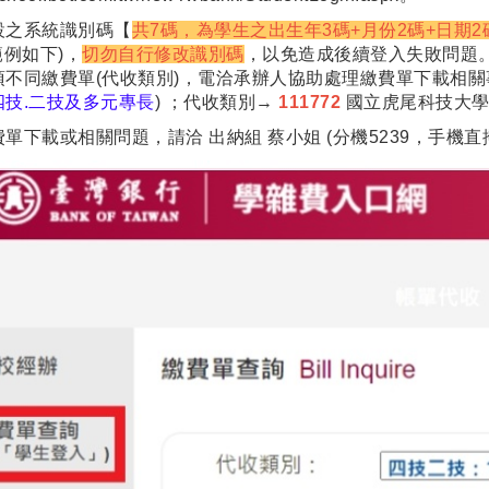
設之系統識別碼【
共7碼，為學生之出生年3碼+月份2碼+日期2
範例如下)，
切勿自行修改識別碼
，以免造成後續登入失敗問題
項不同繳費單(代收類別)，電洽承辦人協助處理繳費單下載相
四技.二技及多元專長
) ；代收類別→
111772
國立虎尾科技大學
單下載或相關問題，請洽 出納組 蔡小姐 (分機5239，手機直撥05