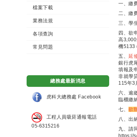
一、繳
檔案下載
二、繳
業務法規
三、學
四、欲
各項查詢
高3,0
機5133
常見問題
五、
延
銀行虎尾
填報及
非就學
總務處最新消息
115
六、逾
虎科大總務處 Facebook
臨櫃繳納
七、
欲
工程人員吸菸通報電話
八、出
05-6315216
九、請
https:/