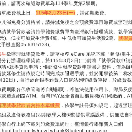
費前，請再次確認繳費單為114學年度第2學期。
費單繳費截止日：
115年2月23日(一)
，請如期繳費。
生具減免身分資格者，請持減免後之金額繳費單再繳費或辦理
申請就學貸款者請持學雜費繳費單向臺灣銀行辦理貸款。就學貸
00元)、低收可加貸生活費4萬、中低收可加貸生活費2萬。
就學
 (手機直撥05-6315133)。
修生
欲辦理就學貸款者，請至校務 eCare 系統下載「延修/
分行辦理就學貸款，於115年3月3日(二)前將「就學貸款申請書
申請>就學貸款申請；惟延修生就學貸款申請書之資料，僅為辦
貸款延修生請依規定時間完成加退選手續，並於開學後第二梯次(
年3月12日)，自行於台銀學雜費入口網站列印繳費單後，於繳費
繳費期限各代收管道將自動關閉，將無法使用信用卡、郵局及
或透過網路ATM、台灣PAY及全省自動櫃員機(ATM)繳納，
辦理就學貸款者勿持本單繳費
，依學生註冊須知規定，超過辦
納組及進修教務組(四期教學大樓6樓)提供電腦設備，供無法自
同學自行上網下載列印繳費單網址：臺灣銀行學雜費入口網
/school.bot.com.tw/newTwbank/StudentLogin.aspx
。