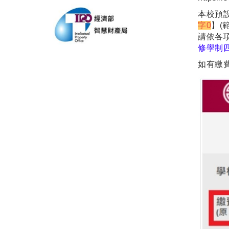
本校預
字0
】(
請依各
修學制
如有繳費