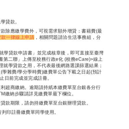
就學貸款。
款除應繳學費外，可視需求額外增貸：書籍費(最
貸款一律線上申請
，相關問題請洽生活事務組，分
畢生就學貸款申請書」並完成核章後，即可直接至臺灣
第二聯」上傳至校務行政e化 (校務eCare)>線上
理就學貸款之用，不代表最後網路選課篩選結果；
學雜費/學分學時費)繳費單公告下載之日起(預計
截止日前完成並完成註冊。
便利超商繳納。逾期請持紙本繳費單至台銀各分行
ATM繳納步驟請詳見繳費單最下欄位。
理貸款期限，請勿持繳費單至台銀辦理貸款。
行列印註冊繳費單同學使用。