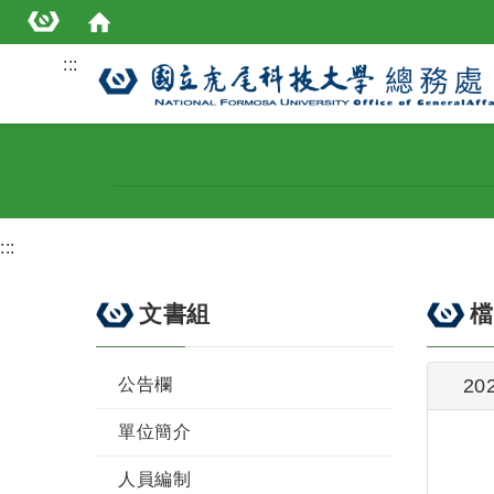
:::
:::
文書組
檔
公告欄
20
單位簡介
人員編制