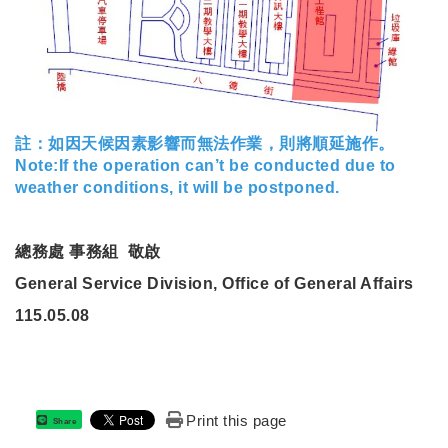
註：如因天候因素影響而無法作業，則將順延施作。
Note:If the operation can’t be conducted due to
weather conditions, it will be postponed.
總務處
事務組
敬啟
General Service Division, Office of General Affairs
115.05.08
Print this page
Share