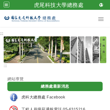
虎尾科技大學總務處
跳到主要內容
Toggl
:::
:::
網站導覽
總務處最新消息
虎科大總務處 Facebook
工程人員吸菸通報電話 05-6315216