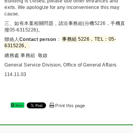
Building is closed, please use other entrances and
exits. We apologize for any inconvenience this may
cause.
三、如有本案相關問題，請洽事務組(分機5226，手機直
撥05-6315226)。
聯絡人
Contact person
：
事務組 5226，TEL：05-
6315226。
總務處 事務組 敬啟
General Service Division, Office of General Affairs
114.11.03
Print this page
Share