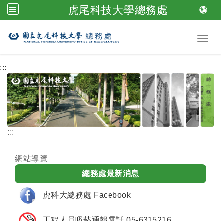
虎尾科技大學總務處
跳到主要內容
Toggl
:::
:::
網站導覽
總務處最新消息
虎科大總務處 Facebook
工程人員吸菸通報電話 05-6315216