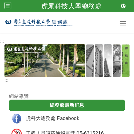
虎尾科技大學總務處
跳到主要內容
Toggl
:::
:::
網站導覽
總務處最新消息
虎科大總務處 Facebook
工程人員吸菸通報電話 05-6315216