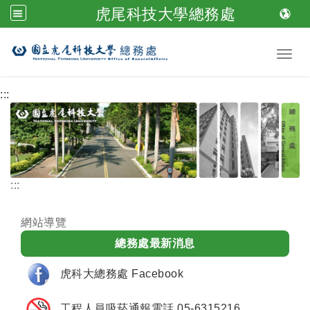
虎尾科技大學總務處
跳到主要內容
Toggl
:::
:::
網站導覽
總務處最新消息
虎科大總務處 Facebook
工程人員吸菸通報電話 05-6315216