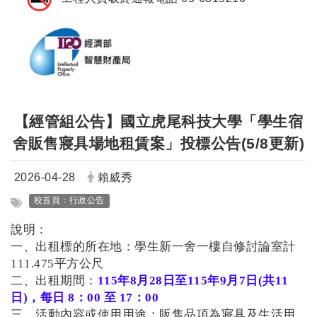
【經管組公告】國立虎尾科技大學「學生宿
舍販售寢具場地租賃案」投標公告(5/8更新)
日期：
發布者：
2026-04-28
賴威秀
標籤：
校首頁：行政公告
說明：
一、出租標的所在地：學生新一舍一樓自修討論室計
111.475平方公尺
二、出租期間：
115年8月28日至115年9月7日(共11
日)，每日 8：00 至 17：00
三、活動內容或使用用途：販售品項為寢具及生活用