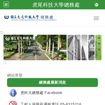
虎尾科技大學總務處
跳到主要內容
Toggl
:::
:::
網站導覽
總務處最新消息
虎科大總務處 Facebook
工程人員吸菸通報電話 05-6315216