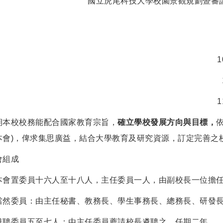
國立虎尾科技大學校園景觀規劃暨審
期本校校務能配合國家教育宗旨，
確立學校發展方向與目標，
本會)，俾求集思廣益，結合大學教育及研究資源，訂定完善之
會組成
本會置委員十六人至十八人，主任委員一人，由副校長一位擔
當然委員：由主任秘書、教務長、學生事務長、總務長、研發
遴聘委員五至七人：由主任委員薦請校長遴聘之，任期二年。