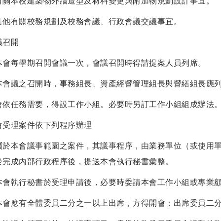
有關本校建築物外牆造型及材料變更與附加物規劃設計事宜。
其他有關校務規劃及校務會議、行政會議交議事宜。
議召開
本會每學期召開會議一次，會議召開時得請提案人員列席。
本會議之召開時，事務組長、資產經營管理組長與營繕組長應
會依任務需要，得設工作小組。必要時另訂工作小組組成辦法
會受理案件依下列程序辦理
屬於本會議事範園之案件，其議事程序，由業務單位（或使用
於完成內部行政程序後，提送本會執行秘書彙整。
本會執行秘書於受理申請後，必要時委請本會工作小組或專業
本會應有全體委員二分之一以上出席，方得開會；出席委員二