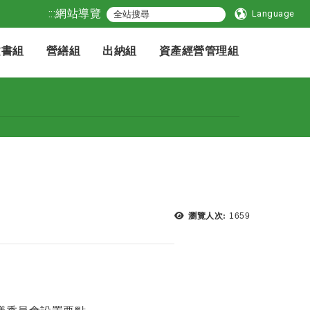
:::
網站導覽
Language
文書組
營繕組
出納組
資產經營管理組
瀏覽次數：
瀏覽人次:
1659