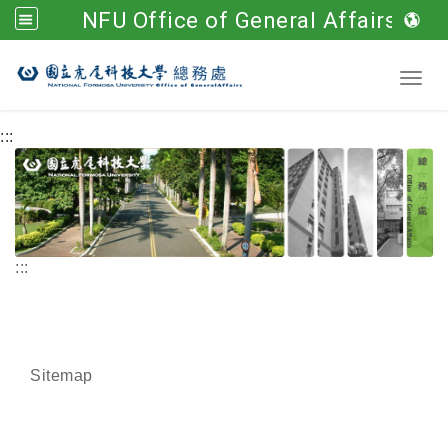
NFU Office of General Affairs
Go to main content
Toggl
:::
:::
Sitemap