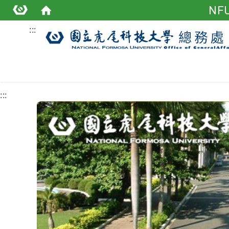
NFU
:::
:::