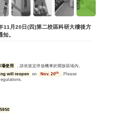
g 114年11月20日(四)第二校區科研大樓後方
通知。
車場使用
，請依規定停放機車於開放區域內。
th
ng will reopen
on
Nov. 20
. Please
regulations.
5950