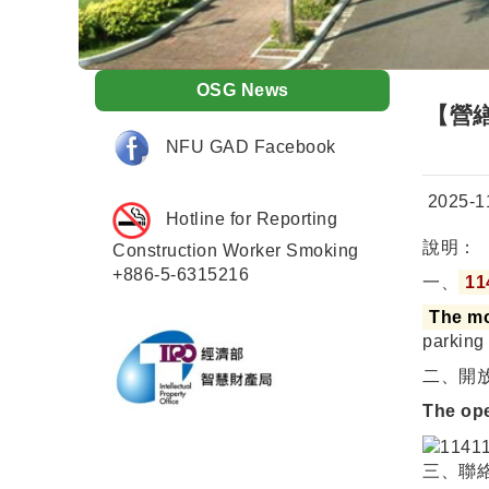
OSG News
【營繕
NFU GAD Facebook
Date:
2025-1
Hotline for Reporting
說明：
Construction Worker Smoking
+886-5-6315216
一、
1
The mo
parking
二、開
The op
三、聯絡人